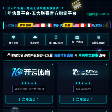
🎰
[ 华人市场最大的线上娱乐服务供应商 ]
十年信誉平台·五大联赛官方指定平台
在线玩家: 8263214
祝君好运
注册送
祝君好运
首单包赔
彩金
首单
🍁
🍁
⚽
🎮
🃏
🀄️
🎰
电子老虎机
体育竞猜
电竞竞猜
澳门真人赌场
彩票棋牌娱乐
🎮
📺注册实名即送体验金即可观看
海量体育直播
与
所有电竞赛事
直播
🎲
★★★★★
★★★★★
皇家马德里 官方合作伙伴
首存返利68%
[ 立即注册 ]
[ 立即注册 ]
⚽